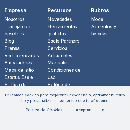
Empresa
Recursos
Rubros
Nosotros
Novedades
Moda
Trabaja con
Herramientas
Alimentos y
nosotros
gratuitas
bebidas
Blog
Bsale Partners
Prensa
Servicios
Recomiéndanos
Adicionales
Embajadores
Manuales
Mapa del sitio
Condiciones de
Estatus Bsale
uso
Política de
Política de
Ciberseguridad
privacidad
Utilizamos cookies para mejorar tu experiencia, optimizar nuestro
Libro de
sitio y personalizar el contenido que te ofrecemos.
reclamaciones
Política de Cookies
Aceptar
x
tuboleta.app
Formulario baja
Tuin