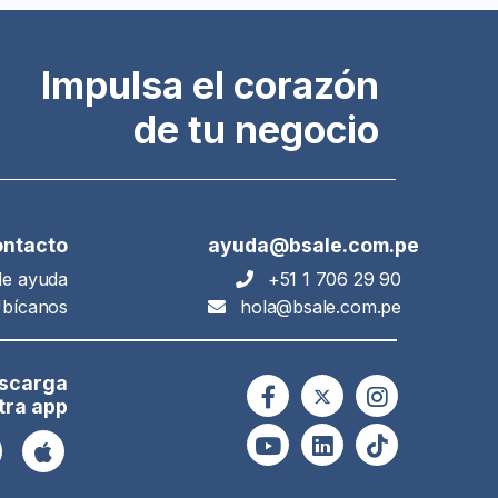
Impulsa el corazón
de tu negocio
ntacto
ayuda@bsale.com.pe
de ayuda
+51 1 706 29 90
bícanos
hola@bsale.com.pe
scarga
tra app