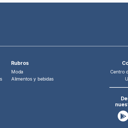
Rubros
Co
Moda
Centro 
as
Alimentos y bebidas
U
De
nues