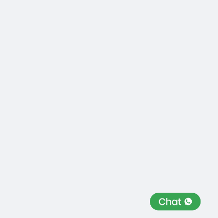
Agrega el código de seguimiento de Google Analytics y
Facebook Pixel y obtén información valiosa sobre el
rendimiento de tu sitio.