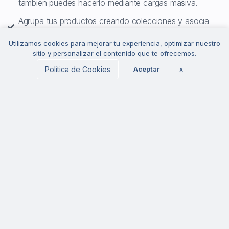
también puedes hacerlo mediante cargas masiva.
Agrupa tus productos creando colecciones y asocia
tus distintas categorías en el menú.
Utilizamos cookies para mejorar tu experiencia, optimizar nuestro
Agrega productos relacionados de forma automática
sitio y personalizar el contenido que te ofrecemos.
en base a tus ventas utilizando inteligencia artificial.
Política de Cookies
Aceptar
x