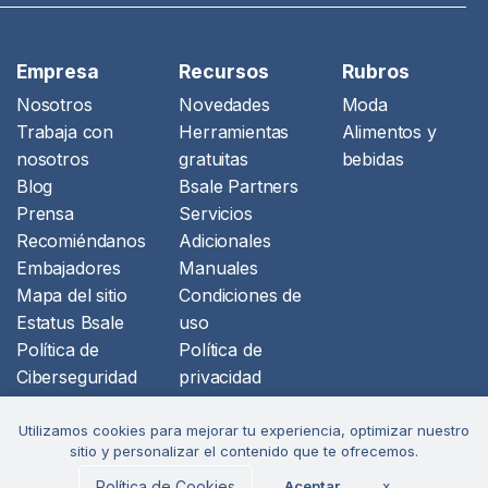
Empresa
Recursos
Rubros
Nosotros
Novedades
Moda
Trabaja con
Herramientas
Alimentos y
nosotros
gratuitas
bebidas
Blog
Bsale Partners
Prensa
Servicios
Recomiéndanos
Adicionales
Embajadores
Manuales
Mapa del sitio
Condiciones de
Estatus Bsale
uso
Política de
Política de
Ciberseguridad
privacidad
Libro de
reclamaciones
Utilizamos cookies para mejorar tu experiencia, optimizar nuestro
sitio y personalizar el contenido que te ofrecemos.
tuboleta.app
Formulario baja
Política de Cookies
Aceptar
x