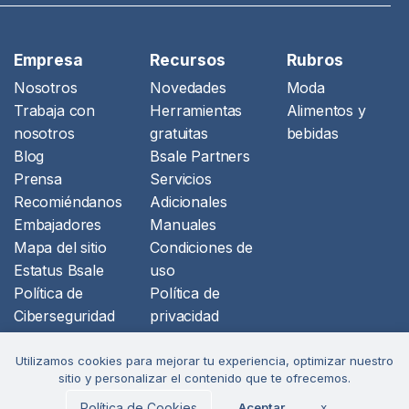
Empresa
Recursos
Rubros
Nosotros
Novedades
Moda
Trabaja con
Herramientas
Alimentos y
nosotros
gratuitas
bebidas
Blog
Bsale Partners
Prensa
Servicios
Recomiéndanos
Adicionales
Embajadores
Manuales
Mapa del sitio
Condiciones de
Estatus Bsale
uso
Política de
Política de
Ciberseguridad
privacidad
Libro de
reclamaciones
Utilizamos cookies para mejorar tu experiencia, optimizar nuestro
sitio y personalizar el contenido que te ofrecemos.
tuboleta.app
Formulario baja
Política de Cookies
Aceptar
x