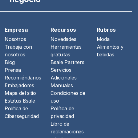
Empresa
Recursos
Rubros
Nosotros
Novedades
Moda
Trabaja con
Herramientas
Alimentos y
nosotros
gratuitas
bebidas
Blog
Bsale Partners
Prensa
Servicios
Recomiéndanos
Adicionales
Embajadores
Manuales
Mapa del sitio
Condiciones de
Estatus Bsale
uso
Política de
Política de
Ciberseguridad
privacidad
Libro de
reclamaciones