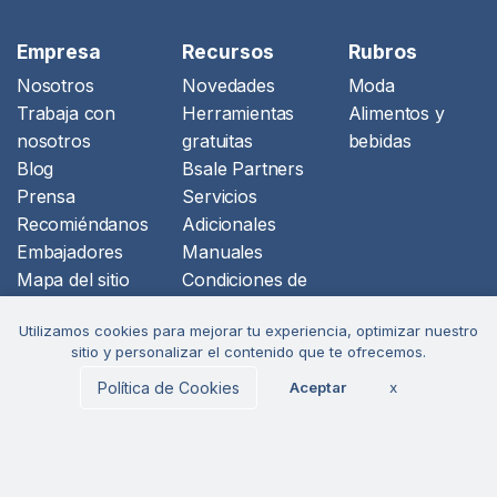
Empresa
Recursos
Rubros
Nosotros
Novedades
Moda
Trabaja con
Herramientas
Alimentos y
nosotros
gratuitas
bebidas
Blog
Bsale Partners
Prensa
Servicios
Recomiéndanos
Adicionales
Embajadores
Manuales
Mapa del sitio
Condiciones de
Estatus Bsale
uso
Utilizamos cookies para mejorar tu experiencia, optimizar nuestro
Política de
Política de
sitio y personalizar el contenido que te ofrecemos.
Ciberseguridad
privacidad
Política de Cookies
Aceptar
x
Libro de
reclamaciones
tuboleta.app
Formulario baja