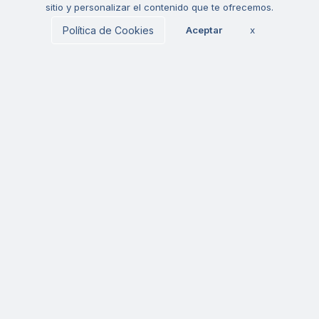
sitio y personalizar el contenido que te ofrecemos.
Embajadores
Manuales
Política de Cookies
Aceptar
x
Mapa del sitio
Condiciones de
Estatus Bsale
uso
Política de
Política de
Ciberseguridad
privacidad
Libro de
reclamaciones
tuboleta.app
Formulario baja
Tuin
Contacto
Centro de ayuda
Ubícanos